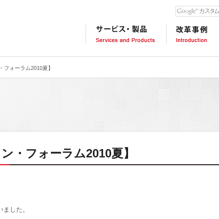
本
文
ま
で
ス
キ
フォーラム2010夏】
ッ
プ
ン・フォーラム2010夏】
いました。