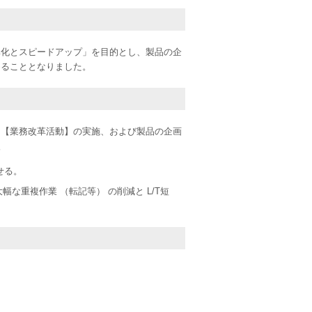
率化とスピードアップ」を目的とし、製品の企
めることとなりました。
た【業務改革活動】の実施、および製品の企画
入
せる。
重複作業 （転記等） の削減と L/T短