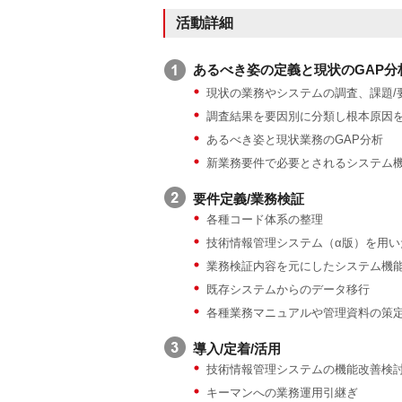
活動詳細
あるべき姿の定義と現状のGAP分
現状の業務やシステムの調査、課題/
調査結果を要因別に分類し根本原因
あるべき姿と現状業務のGAP分析
新業務要件で必要とされるシステム
要件定義/業務検証
各種コード体系の整理
技術情報管理システム（α版）を用い
業務検証内容を元にしたシステム機
既存システムからのデータ移行
各種業務マニュアルや管理資料の策
導入/定着/活用
技術情報管理システムの機能改善検
キーマンへの業務運用引継ぎ