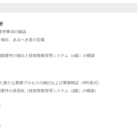
析
要求事項の確認
を抽出、あるべき姿の定義
機能要件の抽出と技術情報管理システム（α版）の構築
た新たな業務プロセスの検討および業務検証（WG形式）
能要件の具現化（技術情報管理システム（β版）の構築）
定
討