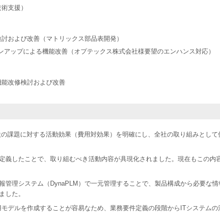
技術支援）
検討および改善（マトリックス部品表開発）
ジョンアップによる機能改善（オプテックス株式会社様要望のエンハンス対応）
機能改修検討および改善
状の課題に対する活動効果（費用対効果）を明確にし、全社の取り組みとして
定義したことで、取り組むべき活動内容が具現化されました。現在もこの内
報管理システム（DynaPLM）で一元管理することで、製品構成から必要な
ました。
証用モデルを作成することが容易なため、業務要件定義の段階からITシステム