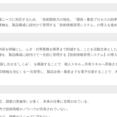
場ニーズに対応するため、「技術開発力の強化」「開発～量産プロセスの効
果物を、製品構成に紐付けて管理する「技術情報管理システム」の導入を進
内容を明確にし、ムダ・付帯業務を限界まで削減する」ことを活動主体とし
物を、製品構成に紐付けて一元的に管理する【技術情報管理システム】の導
探し出せる“しくみ”」 を構築することで、個人スキル→共有スキルへ昇格さ
D情報を含む）を一元管理し、製品企画～量産までを電子伝達することで、大幅な
応、調査の実施等）が多く、本来の仕事に支障が出ている。
内で技術情報やノウハウが共有されていない。
おり、情報がスムーズに流れない。