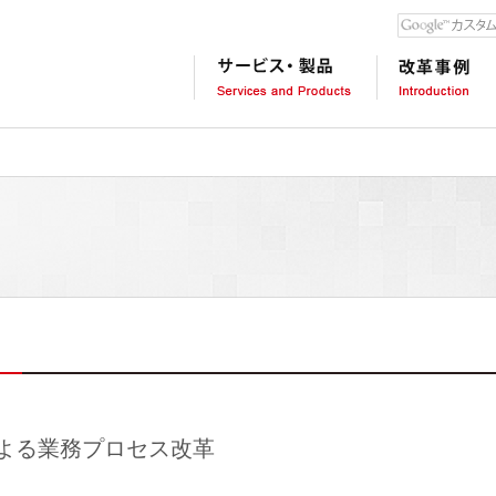
本
文
ま
で
ス
キ
ッ
プ
よる業務プロセス改革